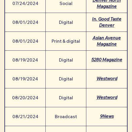
Denver North
07/24/2024
Social
Magazine
In. Good Taste
08/01/2024
Digital
Denver
Asian Avenue
08/01/2024
Print & digital
Magazine
5280 Magazine
08/19/2024
Digital
Westword
08/19/2024
Digital
Westword
08/20/2024
Digital
9News
08/21/2024
Broadcast