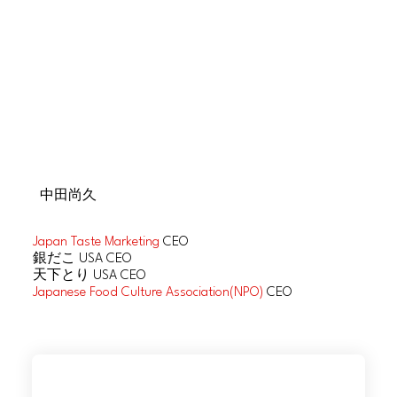
中田尚久
Japan Taste Marketing
CEO
銀だこ USA CEO
天下とり USA CEO
Japanese Food Culture Association(NPO)
CEO